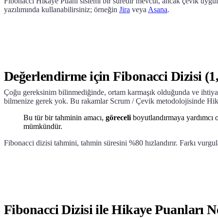
Fibonacci Hikaye Puanı sistemi bir süredir mevcut, ancak çevik uyg
yazılımında kullanabilirsiniz; örneğin
Jira
veya
Asana
.
Değerlendirme için Fibonacci Dizisi (1, 2
Çoğu gereksinim bilinmediğinde, ortam karmaşık olduğunda ve ihtiyaç
bilmenize gerek yok. Bu rakamlar Scrum / Çevik metodolojisinde Hikay
Bu tür bir tahminin amacı,
göreceli
boyutlandırmaya yardımcı o
mümkündür.
Fibonacci dizisi tahmini, tahmin süresini %80 hızlandırır. Farkı vurgula
Fibonacci Dizisi ile Hikaye Puanları 