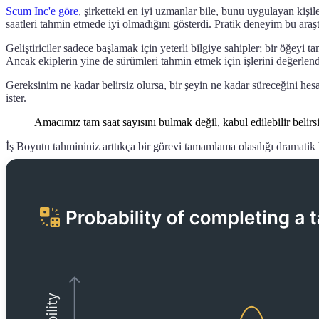
Scum Inc'e göre
, şirketteki en iyi uzmanlar bile, bunu uygulayan kişi
saatleri tahmin etmede iyi olmadığını gösterdi. Pratik deneyim bu araşt
Geliştiriciler sadece başlamak için yeterli bilgiye sahipler; bir öğeyi
Ancak ekiplerin yine de sürümleri tahmin etmek için işlerini değerlend
Gereksinim ne kadar belirsiz olursa, bir şeyin ne kadar süreceğini hes
ister.
Amacımız tam saat sayısını bulmak değil, kabul edilebilir belirsiz
İş Boyutu tahmininiz arttıkça bir görevi tamamlama olasılığı dramatik b