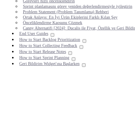
Görevleri hızlı önceliklendirin
Sprint planlamasını görev yeniden değerlendirmesiyle iyileştirin
Problem Statement (Problem Tanımlama) Rehberi
Ortak Anlayış: En İyi Ürün Ekiplerini Farklı Kılan Şey
Önceliklendirme Kaosunu Çözmek
Canny Alternatifi [2024]: Ducalis ile Fiyat, Özellik ve Geri Bildi
End User Guides
How to Start Backlog Prioritization
How to Start Collecting Feedback
How to Start Release Notes
How to Start Sprint Planning
Geri Bildirim Widget'ına Başlarken