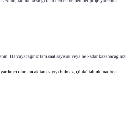
di. Bunu, tahmin desteği olan hemen hemen her proje yönetimi
nın. Harcayacağınız tam saat sayısını veya ne kadar kazanacağınızı
ardımcı olur, ancak tam sayıyı bulmaz, çünkü tahmin nadiren