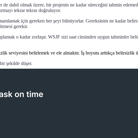
ler de dahil olmak üzere, bir projenin ne kadar süreceğini tahmin edeme
ırmayı tekrar tekrar doğruluyor.
 tamamlamak için gereken her şeyi bilmiyorlar. Gereksinim ne kadar belirs
irmesi gerekir.
aplamak o kadar zorlaşır. WSJF sizi saat cinsinden uygun tahminler beli
lik seviyesini belirlemek ve ele almaktır. İş boyutu arttıkça belirsizlik 
ir şekilde düşer.