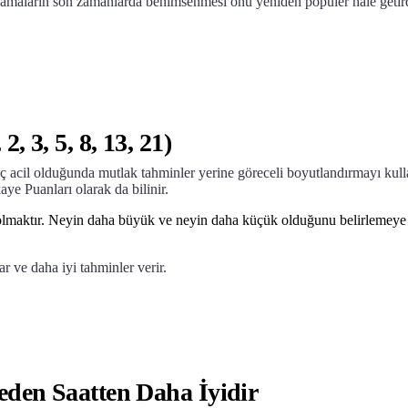
ulamaların son zamanlarda benimsenmesi onu yeniden popüler hale getir
, 3, 5, 8, 13, 21)
 acil olduğunda mutlak tahminler yerine göreceli boyutlandırmayı kulla
e Puanları olarak da bilinir.
lmaktır. Neyin daha büyük ve neyin daha küçük olduğunu belirlemeye y
r ve daha iyi tahminler verir.
Neden Saatten Daha İyidir