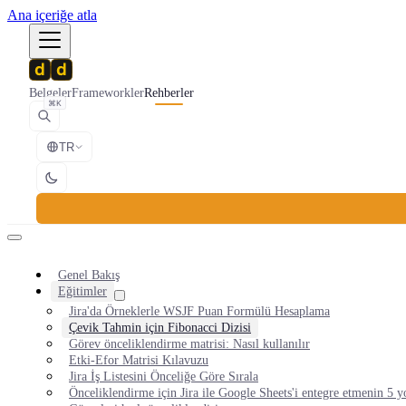
Ana içeriğe atla
Belgeler
Frameworkler
Rehberler
⌘K
TR
Genel Bakış
Eğitimler
Jira'da Örneklerle WSJF Puan Formülü Hesaplama
Çevik Tahmin için Fibonacci Dizisi
Görev önceliklendirme matrisi: Nasıl kullanılır
Etki-Efor Matrisi Kılavuzu
Jira İş Listesini Önceliğe Göre Sırala
Önceliklendirme için Jira ile Google Sheets'i entegre etmenin 5 y