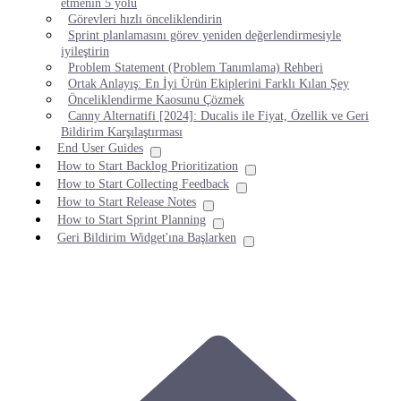
etmenin 5 yolu
Görevleri hızlı önceliklendirin
Sprint planlamasını görev yeniden değerlendirmesiyle
iyileştirin
Problem Statement (Problem Tanımlama) Rehberi
Ortak Anlayış: En İyi Ürün Ekiplerini Farklı Kılan Şey
Önceliklendirme Kaosunu Çözmek
Canny Alternatifi [2024]: Ducalis ile Fiyat, Özellik ve Geri
Bildirim Karşılaştırması
End User Guides
How to Start Backlog Prioritization
How to Start Collecting Feedback
How to Start Release Notes
How to Start Sprint Planning
Geri Bildirim Widget'ına Başlarken