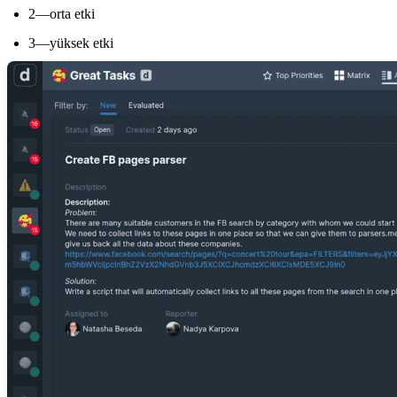
2—orta etki
3—yüksek etki