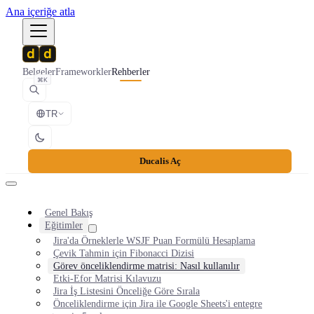
Ana içeriğe atla
Belgeler
Frameworkler
Rehberler
⌘K
TR
Ducalis Aç
Genel Bakış
Eğitimler
Jira'da Örneklerle WSJF Puan Formülü Hesaplama
Çevik Tahmin için Fibonacci Dizisi
Görev önceliklendirme matrisi: Nasıl kullanılır
Etki-Efor Matrisi Kılavuzu
Jira İş Listesini Önceliğe Göre Sırala
Önceliklendirme için Jira ile Google Sheets'i entegre