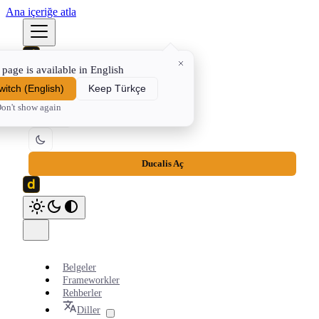
Ana içeriğe atla
 page is available in English
Belgeler
Frameworkler
Rehberler
⌘K
witch
(
English
)
Keep Türkçe
on't show again
TR
Ducalis Aç
Belgeler
Frameworkler
Rehberler
Diller