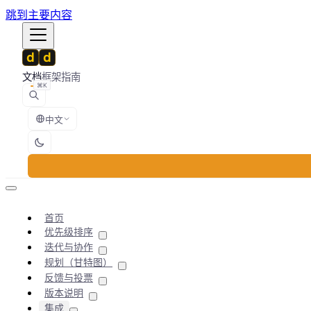
跳到主要内容
文档
框架
指南
⌘K
中文
首页
优先级排序
迭代与协作
规划（甘特图）
反馈与投票
版本说明
集成