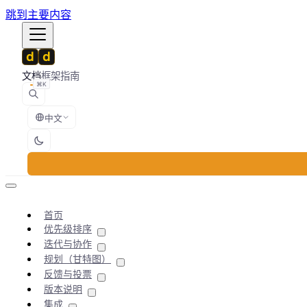
跳到主要内容
文档
框架
指南
⌘K
中文
首页
优先级排序
迭代与协作
规划（甘特图）
反馈与投票
版本说明
集成