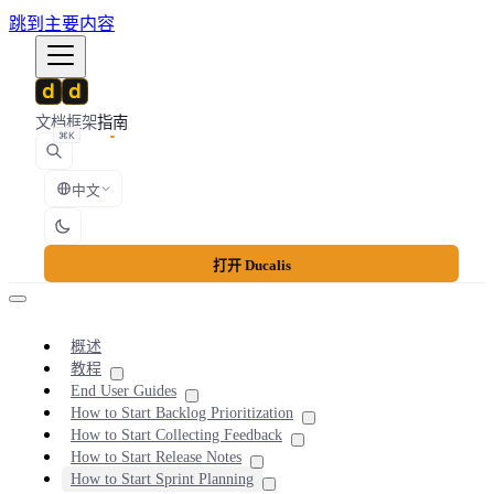
跳到主要内容
文档
框架
指南
⌘K
中文
打开 Ducalis
概述
教程
End User Guides
How to Start Backlog Prioritization
How to Start Collecting Feedback
How to Start Release Notes
How to Start Sprint Planning